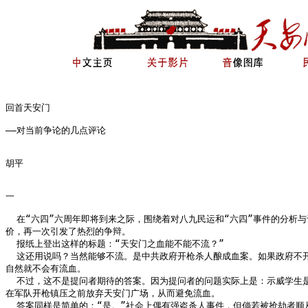
回首天安门

——对当前争论的几点评论

胡平

一

  在“六四”六周年即将到来之际，围绕着对八九民运和“六四”事件的分析与评
价，再一次引发了热烈的争辩。

  报纸上登出这样的标题：“天安门之血能不能不流？”

  这还用说吗？当然能够不流。是中共政府开枪杀人酿成血案。如果政府不开
自然就不会有流血。

  不过，这不是提问者期待的答案。因为提问者的问题实际上是：示威学生是
在军队开枪镇压之前放弃天安门广场，从而避免流血。

  答案同样是简单的：“是。”社会上偶有强盗杀人事件，但倘若被抢劫者顺从