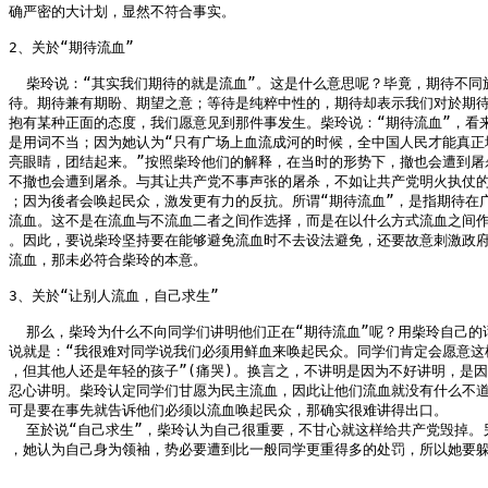
确严密的大计划，显然不符合事实。

2、关於“期待流血”

  柴玲说：“其实我们期待的就是流血”。这是什么意思呢？毕竟，期待不同於
待。期待兼有期盼、期望之意；等待是纯粹中性的，期待却表示我们对於期待
抱有某种正面的态度，我们愿意见到那件事发生。柴玲说：“期待流血”，看来
是用词不当；因为她认为“只有广场上血流成河的时候，全中国人民才能真正地
亮眼睛，团结起来。”按照柴玲他们的解释，在当时的形势下，撤也会遭到屠杀
不撤也会遭到屠杀。与其让共产党不事声张的屠杀，不如让共产党明火执仗的
；因为後者会唤起民众，激发更有力的反抗。所谓“期待流血”，是指期待在广
流血。这不是在流血与不流血二者之间作选择，而是在以什么方式流血之间作
。因此，要说柴玲坚持要在能够避免流血时不去设法避免，还要故意刺激政府
流血，那未必符合柴玲的本意。

3、关於“让别人流血，自己求生”

  那么，柴玲为什么不向同学们讲明他们正在“期待流血”呢？用柴玲自己的话
说就是：“我很难对同学说我们必须用鲜血来唤起民众。同学们肯定会愿意这样
，但其他人还是年轻的孩子”(痛哭)。换言之，不讲明是因为不好讲明，是因
忍心讲明。柴玲认定同学们甘愿为民主流血，因此让他们流血就没有什么不道
可是要在事先就告诉他们必须以流血唤起民众，那确实很难讲得出口。

  至於说“自己求生”，柴玲认为自己很重要，不甘心就这样给共产党毁掉。另
，她认为自己身为领袖，势必要遭到比一般同学更重得多的处罚，所以她要躲