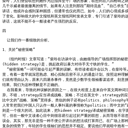
柴玲，人们便会联想到她作为总指挥坚守广场的形象，联想到在六四枪响之际
几千示威者最後撤离的情节。如果有人注意到那段“期待流血”、“自己求生”的
讲话，他或许会感到某种困惑，但通常也仅此而已。如今，人们的心境或多或
了变化。影响很大的中文报纸和英文报纸同时发表文章，专门引述了柴玲的这
讲话，这就不能不令一般读者产生强烈的反应。

四

  让我们作一番细致的分析。

1、关於“秘密策略”

  《纽约时报》文章写道：“柴玲在访谈中说，由她领导的广场指挥部的秘密
(hidden strategy)是，挑起政府以暴力对待手无寸铁的学生。”

  “秘密策略”一词可能会引起严重的误解。有些读者或许会以为，在柴玲等人
里，有着一套早就深思熟虑、精心拟制且密不示人的通盘计划。按照这种理解
们就有理由认为，原来六四屠杀事件，竟然是少数学生领袖蓄谋追求、刻意挑
结果。我们为这种理解是不正确的。

  在我看来，导致此种误解的原因之一，在很大程度上是来自中英文两种词汇
异。不错，strategy应当译成战略、策略；不过在英文中，strategy的应
比中文的“战略、策略”宽得多。类似的例子还有politics、philosophy
人常常把我们中国人只认作一般人事纠葛的事情称为politics；而中文的“政
则是一个很大的词。如此说来，把hideen strategy译成秘密策略，在字
可，但在一般中文读者心目中则很容易引起过於严重的联想，从而导致不容忽
误会。其实，那无非是指一种不便公开讲出的想法或打算而已。在广场上那种
复杂的情势下，年轻的学生领袖们的思想并不稳定。要说他们早就暗中抱有一