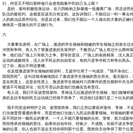
们，何尝又不明白那样做只会使危险集中到自己头上呢？

  是的，柴玲积极投身运动，在六四枪响之际最後一批撤离广场，而且还昂然
队伍的最前列。这都是应该充分肯定的。这告诉我们，不能仅以一时一事去对
人的政治品质作结论。但是反过来，我们也不能以一个人做出的大量的正确行
掩饰其一度做出的不正确行为。

六

  大量事实表明，在广场上，激进的学生领袖和稳健的学生领袖之间发生过尖
冲突和争辩。有人为了替激进派的失策辩护，干脆否认广场上有过什么两种策
争，他们说广场上只有权力之争。那等於是说，广场上的各路精英，没人真正
运动的成败得失，没人在乎民众的自由安全，有的只是争夺权力和争出风头。
过了份，真比不辩还要糟。

  在反驳激进派学生领袖的错误时，王超华引用了一句成语，“我不杀伯仁，
因我而死”。这句话很准确地指出了激进派学生领袖的责任所在。毫无疑问，不
是在程度上，还是在性质上，激进派学生领袖对六四事件的责任都和中共当局
硬派不可相提并论；但无可否认的是他们也确实负有责任。

  有人说，我们不应该责怪柴玲、李禄这几位激进的学生领袖，他们能够积极
身於反抗专制的民主运动就已经很不简单了，何况他们还都只是二十出头的孩
  我不同意这种辩护之词。道理很简单，我们之所以要批评柴玲、李禄，不是
们当做普普通通的青年，而是把他们当做八九民运的重要领袖。对领袖的要求
应不同於对一般民众的要求。一个人不能只要领袖的头衔、荣誉、权力或影响
而拒绝承担领袖的责任。如果你自知年轻、经验少、不成熟，你就不该去争那
袖的位置，别人也就不该去支持你得到那个位置。既然你主动争得了那个位置