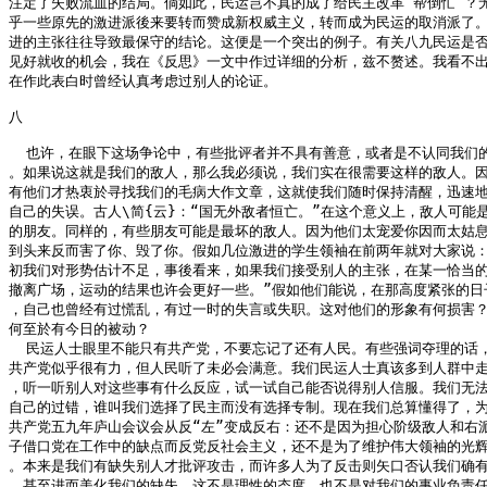
注定了失败流血的结局。倘如此，民运岂不真的成了给民主改革“帮倒忙”？无
乎一些原先的激进派後来要转而赞成新权威主义，转而成为民运的取消派了。
进的主张往往导致最保守的结论。这便是一个突出的例子。有关八九民运是否
见好就收的机会，我在《反思》一文中作过详细的分析，兹不赘述。我看不出
在作此表白时曾经认真考虑过别人的论证。

八

  也许，在眼下这场争论中，有些批评者并不具有善意，或者是不认同我们的
。如果说这就是我们的敌人，那么我必须说，我们实在很需要这样的敌人。因
有他们才热衷於寻找我们的毛病大作文章，这就使我们随时保持清醒，迅速地
自己的失误。古人\简{云}：“国无外敌者恒亡。”在这个意义上，敌人可能是
的朋友。同样的，有些朋友可能是最坏的敌人。因为他们太宠爱你因而太姑息
到头来反而害了你、毁了你。假如几位激进的学生领袖在前两年就对大家说：“
初我们对形势估计不足，事後看来，如果我们接受别人的主张，在某一恰当的
撤离广场，运动的结果也许会更好一些。”假如他们能说，在那高度紧张的日子
，自己也曾经有过慌乱，有过一时的失言或失职。这对他们的形象有何损害？
何至於有今日的被动？

  民运人士眼里不能只有共产党，不要忘记了还有人民。有些强词夺理的话，
共产党似乎很有力，但人民听了未必会满意。我们民运人士真该多到人群中走
，听一听别人对这些事有什么反应，试一试自己能否说得别人信服。我们无法
自己的过错，谁叫我们选择了民主而没有选择专制。现在我们总算懂得了，为
共产党五九年庐山会议会从反“左”变成反右：还不是因为担心阶级敌人和右派
子借口党在工作中的缺点而反党反社会主义，还不是为了维护伟大领袖的光辉
。本来是我们有缺失别人才批评攻击，而许多人为了反击则矢口否认我们确有
，甚至进而美化我们的缺失。这不是理性的态度，也不是对我们的事业负责任