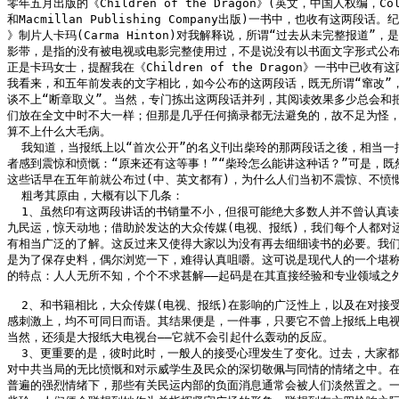
零年五月出版的《Children of the Dragon》(英文，中国人权编，Colli
和Macmillan Publishing Company出版)一书中，也收有这两段话。
》制片人卡玛(Carma Hinton)对我解释说，所谓“过去从未完整报道”，是
影带，是指的没有被电视或电影完整使用过，不是说没有以书面文字形式公布
正是卡玛女士，提醒我在《Children of the Dragon》一书中已收有这
我看来，和五年前发表的文字相比，如今公布的这两段话，既无所谓“窜改”，
谈不上“断章取义”。当然，专门拣出这两段话并列，其阅读效果多少总会和把
们放在全文中时不大一样；但那是几乎任何摘录都无法避免的，故不足为怪，
算不上什么大毛病。

  我知道，当报纸上以“首次公开”的名义刊出柴玲的那两段话之後，相当一批
者感到震惊和愤慨：“原来还有这等事！”“柴玲怎么能讲这种话？”可是，既然
这些话早在五年前就公布过(中、英文都有)，为什么人们当初不震惊、不愤慨
  粗考其原由，大概有以下几条：

  1、虽然印有这两段讲话的书销量不小，但很可能绝大多数人并不曾认真读
九民运，惊天动地；借助於发达的大众传媒(电视、报纸)，我们每个人都对运
有相当广泛的了解。这反过来又使得大家以为没有再去细细读书的必要。我们
是为了保存史料，偶尔浏览一下，难得认真咀嚼。这可说是现代人的一个堪称
的特点：人人无所不知，个个不求甚解——起码是在其直接经验和专业领域之外
  2、和书籍相比，大众传媒(电视、报纸)在影响的广泛性上，以及在对接受
感刺激上，均不可同日而语。其结果便是，一件事，只要它不曾上报纸上电视—
当然，还须是大报纸大电视台——它就不会引起什么轰动的反应。

  3、更重要的是，彼时此时，一般人的接受心理发生了变化。过去，大家都
对中共当局的无比愤慨和对示威学生及民众的深切敬佩与同情的情绪之中。在
普遍的强烈情绪下，那些有关民运内部的负面消息通常会被人们淡然置之。一