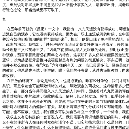
度。至於说对那些提出不同意见和讲出不愉快事实的人，动辄查出身、揭老底
行诛心之论，那当然就更不可取了。

九

  在五年前写就的《反思》一文中，我指出，八九民运没有获得成功，即便按
进派自己的观点，它也没有获得成功。因为在广场上血流成河的时候，全中国
并没有如他们所预期的那样“团结起来”，相反，倒是出现了更严重的恐惧、背
、疏离与消沉。我指出：“过分严酷的压迫肯定是要挫伤而不是激发，侵蚀而不
助长理想主义和英雄主义。”因此它使得民运陷入更艰难的处境。那时候正流行
种观点，预言李鹏政府必在两年之内垮台。这表明许多人仍然未能摆脱激进思
逻辑，以为越是把矛盾推向极端便越是有利於问题的彻底解决。事实证明，这
辑并不那么靠得住。在“六四”六年後的今天，这一点已毋需多论。经验是位严
的教师，他总是先考试，後讲解。眼下我们的任务是，从过去汲取教益，向未
取收获。

  在开放的环境下，争论是难免的，也是必要的。唯有经过争论，我们才可能
共识。可是争论也可能导致情绪的对立，导致观点的两极化。这种情形多少已
生了。在一部分当年共同投入八九民运的人们中间，围绕着对八九民运的评价
绕着对那段历史的叙述，彼此的观点、解释，以至於立场、感情，似乎都有渐
远之势。这并不全然是正常的。它显然与我们在争论时不加节制的情绪化以及
倾听对方理解对方的偏执性有关。我并不奢望所有的分歧和对立都能消除。这
可能，也不应该。但是，我们至少可以为自己树立一个要求，一个标准。我们
，极权主义有它特殊的一套言说方式。我们需要有意识地摆脱它的影响。标准
义不在於使所有人在任何时候都能谨守不误，但它能指示我们什么是好的，什
不好的，什么值得提倡，什么不值得提倡。我以为这也是我们建设民主的政治