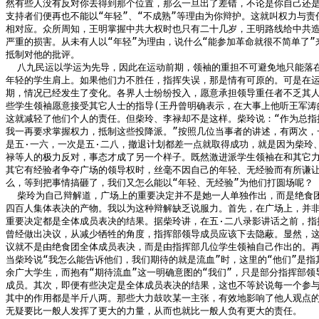
然有些人没有反对你去得到那个位置，那么一旦出了差错，不论是你自己还是
支持者们便再也不能以“年轻”、“不成熟”等理由为你辩护。这就叫权力与责任
相对应。众所周知，王明掌握中共大权时也只有二十几岁，王明路线给中共造
严重的损害。从未有人以“年轻”为理由，说什么“能参加革命就很不简单了”来
抵制对他的批评。

  八九民运以学运为先导，因此在运动前期，领袖的重担不可避免地只能落在
年轻的学生肩上。如果他们力不胜任，指挥失误，那是情有可原的。可是在运
期，情况已经发生了变化。各界人士纷纷投入，愿意承担领导重任者不乏其人
些学生领袖愿意接受其它人士的指导(王丹曾明确表示，在大事上他听王军涛的
这就减轻了他们个人的责任。但柴玲、李禄却不是这样。柴玲说：“作为总指挥
我一再要求掌握权力，抵制这些投降派。”按照几位当事者的讲述，有两次，一
是五·一六，一次是五·二八，撤退计划都差一点就取得成功，就是因为柴玲、
禄等人的极力反对，事态才成了另一个样子。既然激进派学生领袖在和其它力
其它有经验者争夺广场的领导权时，丝毫不因自己的年轻、无经验而有所谦让
么，等到把事情搞砸了，我们又怎么能以“年轻、无经验”为他们打圆场呢？

  柴玲为自己辩解道，广场上的重要决定并不是她一人单独作出，而是绝食团
四百人集体表决的产物。我以为这种辩解缺乏说服力。首先，在广场上，并非
重要决定都是全体成员表决的结果。据柴玲讲，在五·二八录影讲话之前，指挥
曾经做出决议，从减少牺牲的角度，指挥部领导成员应该下去隐蔽。显然，这
议就不是由绝食团全体成员表决，而是由指挥部几位学生领袖自己作出的。再
当柴玲说“我怎么能告诉他们，我们期待的就是流血”时，这里的“他们”是指其
余广大学生，而抱有“期待流血”这一明确意图的“我们”，只是部分指挥部领导
成员。其次，即便有些决定是全体成员表决的结果，这也不等於说每一个参与
其中的作用都是半斤八两。那些大力鼓吹某一主张，有效地影响了他人观点的
无疑要比一般人发挥了更大的力量，从而也就比一般人负有更大的责任。
