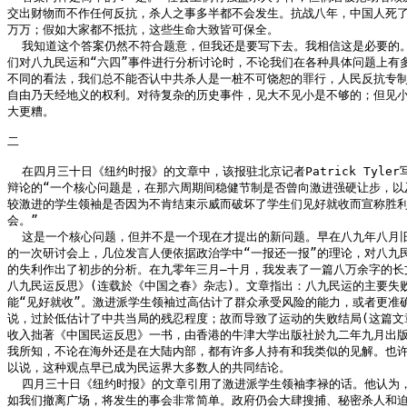
交出财物而不作任何反抗，杀人之事多半都不会发生。抗战八年，中国人死了
万万；假如大家都不抵抗，这些生命大致皆可保全。

  我知道这个答案仍然不符合题意，但我还是要写下去。我相信这是必要的。
们对八九民运和“六四”事件进行分析讨论时，不论我们在各种具体问题上有多
不同的看法，我们总不能否认中共杀人是一桩不可饶恕的罪行，人民反抗专制
自由乃天经地义的权利。对待复杂的历史事件，见大不见小是不够的；但见小
大更糟。

二

  在四月三十日《纽约时报》的文章中，该报驻北京记者Patrick Tyler
辩论的“一个核心问题是，在那六周期间稳健节制是否曾向激进强硬让步，以及
较激进的学生领袖是否因为不肯结束示威而破坏了学生们见好就收而宣称胜利
会。”

  这是一个核心问题，但并不是一个现在才提出的新问题。早在八九年八月旧
的一次研讨会上，几位发言人便依据政治学中“一报还一报”的理论，对八九民
的失利作出了初步的分析。在九零年三月—十月，我发表了一篇八万余字的长文
八九民运反思》(连载於《中国之春》杂志)。文章指出：八九民运的主要失败
能“见好就收”。激进派学生领袖过高估计了群众承受风险的能力，或者更准确
说，过於低估计了中共当局的残忍程度；故而导致了运动的失败结局(这篇文章
收入拙著《中国民运反思》一书，由香港的牛津大学出版社於九二年九月出版)
我所知，不论在海外还是在大陆内部，都有许多人持有和我类似的见解。也许
以说，这种观点早已成为民运界大多数人的共同结论。

  四月三十日《纽约时报》的文章引用了激进派学生领袖李禄的话。他认为，
如我们撤离广场，将发生的事会非常简单。政府仍会大肆搜捕、秘密杀人和迫