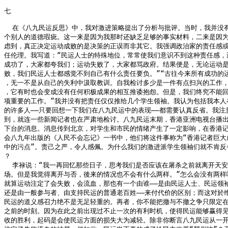
七

  在《八九民运反思》中，我对激进策略提出了分析与批评。当时，我并没有
个别人的道德瑕疵。这一来是因为我那时还缺乏足够的事实材料，二来是因为
虑到，真正决定运动成败的是决策的正误而非其它。我强调政治家的责任感或
任伦理。我写道：“民运人士的特殊地位，常常使我们意识不到这种责任感，运
成功了，大家都夸我们；运动失败了，大家都骂政府。结果便是，无论运动是
败，我们民运人士都感觉不到自己有什么责任要负。”“古往今来所有成功的运
，无一不是从自己的失利中汲取教训。自我检讨多少是一件有点扫兴的工作，
，它有时也会变成没有任何积极成果的相互推诿抱怨。但是，我们终究不能回
项重要的工作。”我并没有把责任仅仅推给几个学生领袖。我认为包括我本人在
的许多人——只要回想一下我们在八九民运中的表现——都需要认真反省。我注意
到，就连一些新闻记者也在严肃地检讨。八九民运末期，香港亚洲电视台播出
下台的消息。消息传到北京，对学生和市民的情绪产生了一定影响，在香港记
会八九年出版的《人民不会忘记》一书中，他们将这件事称为“香港记者巨大成
中的污点”。责己之严，令人感佩。为什么我们的激进派学生领袖们就不肯反省
？

  李禄说：“我一再回忆那些日子，思考我们是否应该在屠杀之前就离开天安
场。但是我觉得离开与否，後来的情况也不会有什么两样。”怎么会没有两样呢
就算运动注定了会失败，会流血，那也有一个由谁——是由民运人士、民运领袖
还是由一般参与者、由支持民运的普通老百姓——来付代价的区别；而这对於维
民运的道义感召力绝不是无足轻重的。再者，你不能把撤与不撤之争只限定在
之前的时刻。因为在此之前出现过不止一次的有利时机，使得民运能够赢得见
收的胜利，起码是会使民运方面的损失大为减轻。除非你断言八九民运从一开