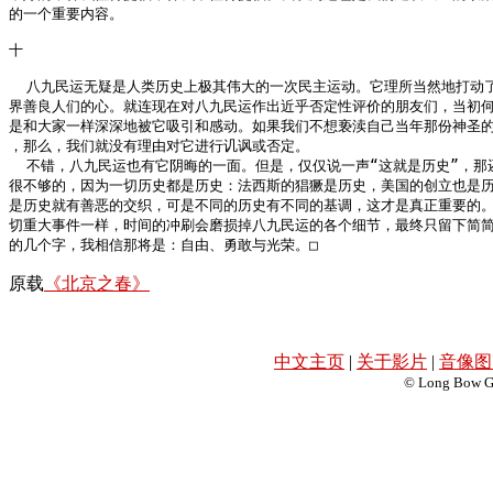
的一个重要内容。

十

  八九民运无疑是人类历史上极其伟大的一次民主运动。它理所当然地打动了
界善良人们的心。就连现在对八九民运作出近乎否定性评价的朋友们，当初何
是和大家一样深深地被它吸引和感动。如果我们不想亵渎自己当年那份神圣的
，那么，我们就没有理由对它进行讥讽或否定。

  不错，八九民运也有它阴晦的一面。但是，仅仅说一声“这就是历史”，那还
很不够的，因为一切历史都是历史：法西斯的猖獗是历史，美国的创立也是历
是历史就有善恶的交织，可是不同的历史有不同的基调，这才是真正重要的。
切重大事件一样，时间的冲刷会磨损掉八九民运的各个细节，最终只留下简简
的几个字，我相信那将是：自由、勇敢与光荣。□
原载
《北京之春》
中文主页
|
关于影片
|
音像图
© Long Bow Gro