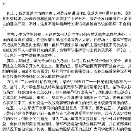
五

  以上，我尽量以同情的角度，对柴玲的讲话作出我以为讲得通的解释。我想
多对柴玲讲话极表震惊和愤慨的读者读了上述分析，或许会发现事情并不象乍
去的那么严重。不过，这并不意味着柴玲的讲话就象她自己说的那样“不会有问
”。

  首先，作为学生领袖，不论你如何认定同学们都有甘为民主流血的决心，一
血的危险迫在眉睫，你也应该明确地将危险告诉大家。在战场上，指挥官有时
不把战局的险恶向士兵讲明；但和平理性非暴力的民主运动到底不同於战争，
众组织领导人与所属群众的关系，也和军队指挥官与士兵的关系不一样(这一点
《反思》一文中讲得更细致些)。

  其次，我同意，基於全局利益的考虑，我们可以优先保护领袖的安全。但那
要建立在明确公开的约定之上。重要的是，领袖不能擅离职守而独自求生。其
织的领袖，由於不负有领导广场的同学们的直接责任，若各自躲避倒并无不可
有直接责任的领袖们又怎么能这样做呢？

  在为五·二八录影讲话作辩护时，柴玲讲到五月二十一日绝食团指挥部的一
议。当时，几个学生领袖从特殊渠道获悉军队要强行清场的消息。柴玲等人认
当局对一般参加者不会怎么样，但可能要“枪打出头鸟”，所以他们作出决定让
导成员们下去隐蔽。事实上，柴玲等人果真也悄悄地离开了广场，後来看到没
么事又回来了。假如说这一次脱离职守独自求生的行为还比较情有可原的话，
，在五·二八的形势下表示同样的意图就是另一回事了。因为在五·二八的形势
，柴玲已经清楚地估计到一般参与者也必将遭受重大的牺牲。没有人否定柴玲
生的权利，但眼下的问题是，身为广场示威者的直接领袖，是否可以在明知情
急，全体成员都面临流血牺牲，但却不把危急情势告诉其部属，并在置部属於
的情况下独自求生？其实，那些在危险情况下力主让广大同学撤离的别的学生