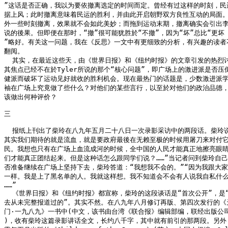
”这话是否正确，我以为要依撤离选定的时间而定。曾经有过这样的时刻，民运
据上风；此时撤离意味着民运的胜利，并由此开启朝野双方良性互动的局面。
外一些时刻撤离，效果就不会如此美妙；而拖到运动末期，撤离确实会引出李
说的後果。但即便在那时，“撤”很可能犹胜於“不撤”，因为“坏”总比“更坏

”略好。有关这一问题，我在《反思》一文中有更细致的分析，有兴趣的读者不
翻阅。

  其实，在最近这些天，由《世界日报》和《纽约时报》的文章引发的热烈讨
其焦点已经不在於Tyler所说的那个“核心问题”，即广场上的激进派是否压倒
健派而破坏了运动见好就收的胜利机会。现在最热门的话题是，少数激进派学
袖在广场上究竟做了些什么？对他们的某些言行，以至於对他们的政治品德，
该做出何种评价？

三

  报纸上刊出了柴玲在八九年五月二十八日一次录影采访中的两段话。柴玲说
其实我们期待的就是流血，就是要政府最後在无赖至极的时候用屠刀来对付它
民。我想也只有在广场上血流成河的时候，全中国的人民才能真正地擦亮眼睛
们才能真正团结起来。但是这种话怎么跟同学们说？……”当记者问到柴玲自己
否准备继续在广场上坚持下去，柴玲答道：“我想我不会的。”“因为我跟大家
一样。我是上了黑名单的人。我就这样想。我不知道会不会有人说我自私什么
……”

  《世界日报》和《纽约时报》都宣称，柴玲的这段谈话是“首次公开”，是“
去从未完整报道过的”。其实不然。在八九年八月修订再版、第四次发行的《天
门·一九八九》一书中(中文，该书由台湾《联合报》编辑部编，联经出版公司
)，收有柴玲这篇录影讲话全文，长约八千字，其中就有前引的那两段。另外，